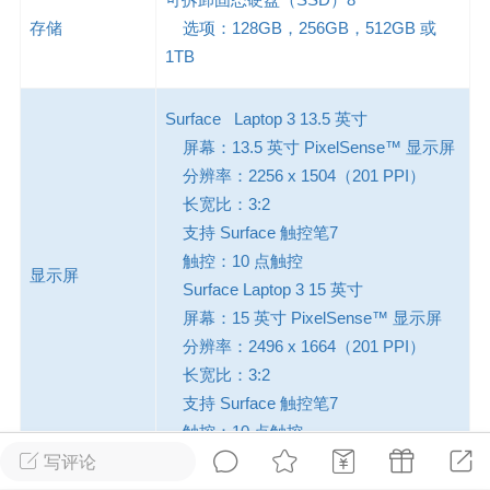
游戏
兴趣
美图
存储
选项：128GB，256GB，512GB 或
1TB
Surface Laptop 3 13.5 英寸
问答
闲谈
官方
屏幕：13.5 英寸 PixelSense™ 显示屏
分辨率：2256 x 1504（201 PPI）
长宽比：3:2
支持 Surface 触控笔7
任务
排行
历史
触控：10 点触控
显示屏
Surface Laptop 3 15 英寸
艺优网络
VIP 7
屏幕：15 英寸 PixelSense™ 显示屏
-29 21:24
电脑端
Surface Laptop Go 2
分辨率：2496 x 1664（201 PPI）
长宽比：3:2
ce Laptop Go 2镜像
支持 Surface 触控笔7
eLaptopGo2_BMR_42032_2026.507.11
触控：10 点触控
5.zip网盘下载
写评论
ace Laptop Go 2 i5/8/128 – Windows