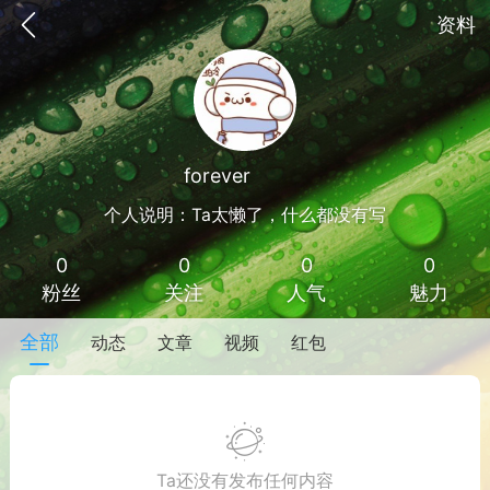
资料
forever
Lv 1
个人说明：Ta太懒了，什么都没有写
0
0
0
0
粉丝
关注
人气
魅力
全部
动态
文章
视频
红包
手机
系统
网站
Ta还没有发布任何内容