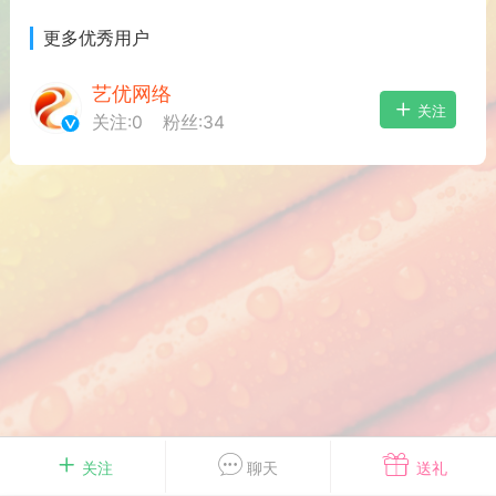
游戏
兴趣
美图
更多优秀用户
艺优网络
关注
关注:
0
粉丝:
34
问答
闲谈
官方
任务
排行
历史
艺优网络
VIP 7
-29 21:24
电脑端
Surface Laptop Go 2
ce Laptop Go 2镜像
eLaptopGo2_BMR_42032_2026.507.11
5.zip网盘下载
关注
聊天
送礼
ace Laptop Go 2 i5/8/128 – Windows