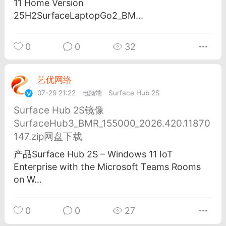
11 Home Version
游戏
兴趣
美图
25H2SurfaceLaptopGo2_BM...
0
0
32
问答
闲谈
官方
艺优网络
VIP 7
07-29 21:22
电脑端
Surface Hub 2S
Surface Hub 2S镜像
任务
排行
历史
SurfaceHub3_BMR_155000_2026.420.11870
147.zip网盘下载
艺优网络
VIP 7
产品Surface Hub 2S – Windows 11 IoT
-29 21:24
电脑端
Surface Laptop Go 2
Enterprise with the Microsoft Teams Rooms
ce Laptop Go 2镜像
on W...
eLaptopGo2_BMR_42032_2026.507.11
5.zip网盘下载
0
0
27
ace Laptop Go 2 i5/8/128 – Windows