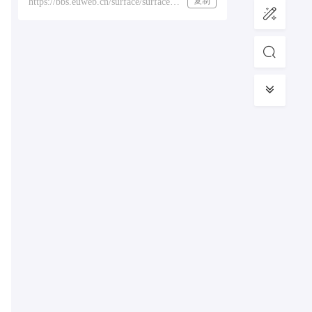
复制
https://bbs.euweb.cn/surface/surface-pro-8