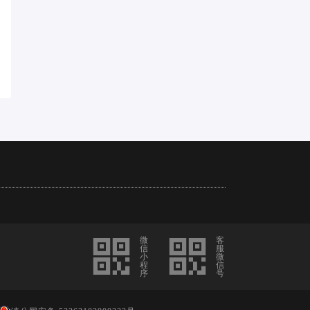
微
客
信
服
小
微
程
信
序
号