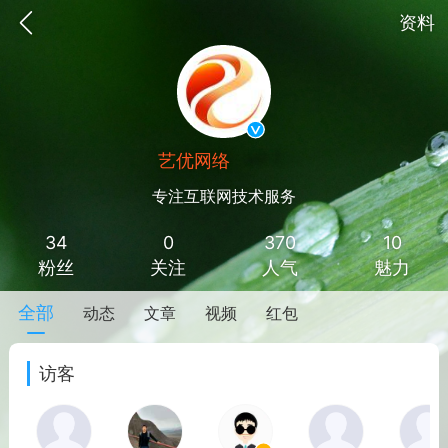
资料
艺优网络
VIP 7
专注互联网技术服务
34
0
370
10
粉丝
关注
人气
魅力
全部
动态
文章
视频
红包
手机
系统
网站
访客