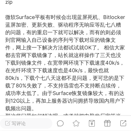
zip
游戏
兴趣
美图
微软Surface平板有时候会出现
蓝屏
死机、Bitlocker
蓝屏加密、更新失败、驱动程序无响应等乱七八糟
的问题，有的重启一下就可以解决，而有的则必须
问答
闲谈
官方
到官网输入自己设备的序列号下载对应的镜像文
件，网上搜一下解决方法都试试就OK了。 相信大家
都去官网下载镜像了，站长就这样操作了三天也没
下载到镜像文件，在宽带网环境下下载速度40k/s，
任务
排行
历史
在光纤环境下下载速度也是40k/s，最快也就
80k/s，下载个七八天这都不是问题，更可悲的是下
艺优网络
VIP 7
载了80%失败了，不支持迅雷也不支持断点续传，
-29 21:24
电脑端
Surface Laptop Go 2
成功率太低了。由于Surface恢复镜像较大，有的达
到12G以上，再加上服务器访问拥挤导致国内用户下
ce Laptop Go 2镜像
载频出问题。
eLaptopGo2_BMR_42032_2026.507.11
那这些问题如何解决呢，难道就把电脑发厂家等半
5.zip网盘下载
个月厂家装好了给你吗？于是站长决定把镜像文件
写评论
ace Laptop Go 2 i5/8/128 – Windows