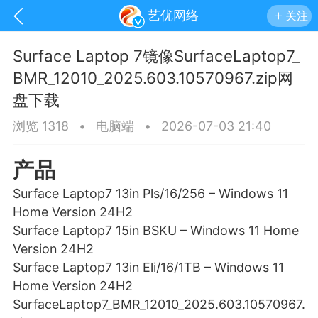
艺优网络
关注
Surface Laptop 7镜像SurfaceLaptop7_
BMR_12010_2025.603.10570967.zip网
盘下载
浏览 1318
•
电脑端
•
2026-07-03 21:40
产品
Surface Laptop7 13in Pls/16/256 – Windows 11
Home Version 24H2
Surface Laptop7 15in BSKU – Windows 11 Home
Version 24H2
手机
系统
网站
Surface Laptop7 13in Eli/16/1TB – Windows 11
Home Version 24H2
SurfaceLaptop7_BMR_12010_2025.603.10570967.