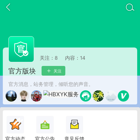
关注：
8
内容：
14
官方版块
关注
官方消息，站务管理，倾听您的声音。
手机
系统
网站
官方动态
官方公告
意见反馈