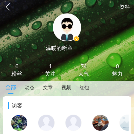
资料
温暖的断章
Lv 7
6
1
74
0
粉丝
关注
人气
魅力
全部
动态
文章
视频
红包
访客
手机
系统
网站