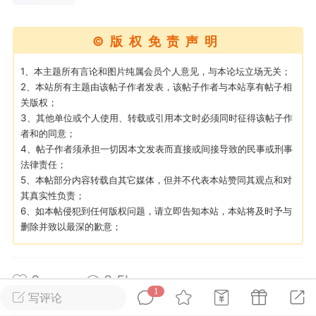
游戏
兴趣
美图
©版权免责声明
1、本主题所有言论和图片纯属会员个人意见，与本论坛立场无关；
问答
闲谈
官方
2、本站所有主题由该帖子作者发表，该帖子作者与本站享有帖子相
关版权；
3、其他单位或个人使用、转载或引用本文时必须同时征得该帖子作
者和的同意；
4、帖子作者须承担一切因本文发表而直接或间接导致的民事或刑事
任务
排行
历史
法律责任；
5、本帖部分内容转载自其它媒体，但并不代表本站赞同其观点和对
其真实性负责；
艺优网络
VIP 7
6、如本帖侵犯到任何版权问题，请立即告知本站，本站将及时予与
-29 21:24
电脑端
Surface Laptop Go 2
删除并致以最深的歉意；
ce Laptop Go 2镜像
eLaptopGo2_BMR_42032_2026.507.11
0
2.5k
5.zip网盘下载
1
写评论
ace Laptop Go 2 i5/8/128 – Windows