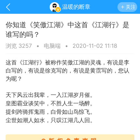
温暖的断章
关注
你知道《笑傲江湖》中这首《江湖行》是
谁写的吗？
浏览 3257
•
电脑端
•
2020-11-02 11:18
这首《江湖行》被称作笑傲江湖的灵魂，有说是李
白写的，有说是徐克写的，有说是黄霑写的，您认
为呢？
天下风云出我辈，一入江湖岁月催。
皇图霸业谈笑中，不胜人生一场醉。
提剑跨骑挥鬼雨，白骨如山鸟惊飞。
手机
系统
网站
尘世如潮人如水，只叹江湖几人回。