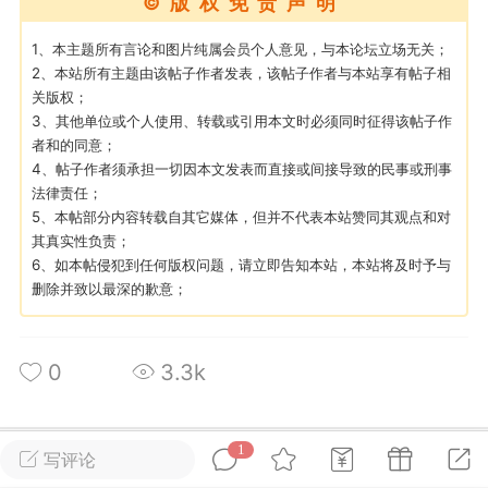
©版权免责声明
游戏
兴趣
美图
1、本主题所有言论和图片纯属会员个人意见，与本论坛立场无关；
2、本站所有主题由该帖子作者发表，该帖子作者与本站享有帖子相
关版权；
3、其他单位或个人使用、转载或引用本文时必须同时征得该帖子作
问答
闲谈
官方
者和的同意；
4、帖子作者须承担一切因本文发表而直接或间接导致的民事或刑事
法律责任；
5、本帖部分内容转载自其它媒体，但并不代表本站赞同其观点和对
任务
排行
历史
其真实性负责；
6、如本帖侵犯到任何版权问题，请立即告知本站，本站将及时予与
删除并致以最深的歉意；
艺优网络
VIP 7
-29 21:24
电脑端
Surface Laptop Go 2
0
3.3k
ce Laptop Go 2镜像
eLaptopGo2_BMR_42032_2026.507.11
5.zip网盘下载
1
写评论
所属论坛
关注
ace Laptop Go 2 i5/8/128 – Windows