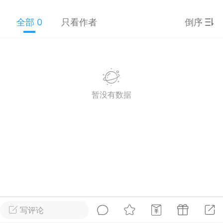
游戏
兴趣
美图
全部 0
只看作者
倒序
问答
闲谈
官方
暂没有数据
任务
排行
历史
艺优网络
VIP 7
-29 21:24
电脑端
Surface Laptop Go 2
ce Laptop Go 2镜像
eLaptopGo2_BMR_42032_2026.507.11
5.zip网盘下载
写评论
ace Laptop Go 2 i5/8/128 – Windows