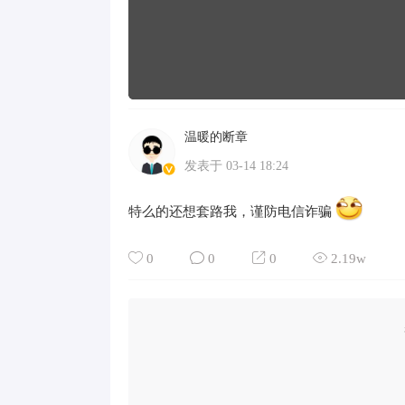
温暖的断章
Lv 7
发表于 03-14 18:24
特么的还想套路我，谨防电信诈骗
0
0
0
2.19w