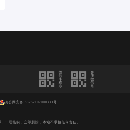
微
客
信
服
小
微
程
信
序
号
滇公网安备 53262102000333号
诉，一经核实，立即删除，本站不承担任何责任。