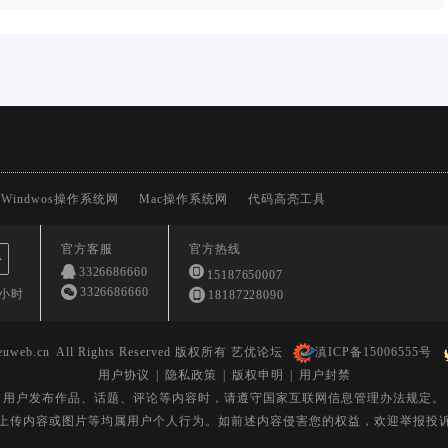
Windwos操作系统网
Mac操作系统网
代码高亮工具
官方客服
官方热线
心
3326686660
15187650007
3326686660
4小时
18187228090
euweb.cn
All Rights Reserved 版权所有 艺优论坛
滇ICP备15006555号
用户协议
|
隐私政策
|
版权申明
|
用户封禁
用户发布作品、话题、评论等内容时，请遵守国家互联网信息管理办法规定。
上传内容或图片等均属用户个人行为。如前述内容侵害您的权益，欢迎举报投