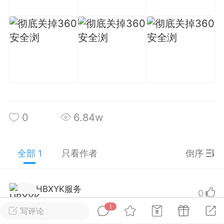
游戏
兴趣
美图
问答
闲谈
官方
任务
排行
历史
0
6.84w
艺优网络
VIP 7
全部 1
只看作者
倒序
-29 21:24
电脑端
Surface Laptop Go 2
ce Laptop Go 2镜像
eLaptopGo2_BMR_42032_2026.507.11
HBXYK服务
Lv 1
0
5.zip网盘下载
4年前
电脑端
1
写评论
ace Laptop Go 2 i5/8/128 – Windows
还是会有部分广告时不时跳出来的，因为