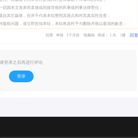
担一切因本文发表而直接或间接导致的民事或刑事法律责任；
转载自其它媒体，但并不代表本站赞同其观点和对其真实性负责；
任何版权问题，请立即告知本站，本站将及时予与删除并致以最深的歉意；
回
拉黑
举报
1个月前
电脑端
阅读： 1.3k
1楼
请登录之后再进行评论
登录