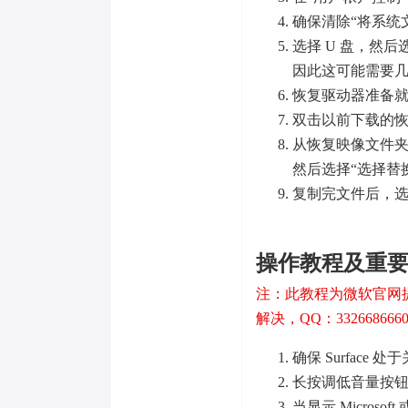
确保清除“将系统
选择 U 盘，然
因此这可能需要
恢复驱动器准备就
双击以前下载的恢复
从恢复映像文件夹
然后选择“选择替
复制完文件后，选
操作教程及重
注：此教程为微软官网
解决，QQ：332668666
确保 Surface
长按调低音量按
当显示 Microso