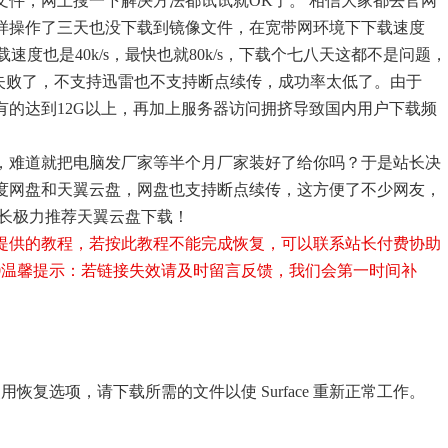
文件，网上搜一下解决方法都试试就OK了。 相信大家都去官网
样操作了三天也没下载到镜像文件，在宽带网环境下下载速度
下载速度也是40k/s，最快也就80k/s，下载个七八天这都不是问题，
%失败了，不支持迅雷也不支持断点续传，成功率太低了。由于
较大，有的达到12G以上，再加上服务器访问拥挤导致国内用户下载频
，难道就把电脑发厂家等半个月厂家装好了给你吗？于是站长决
度网盘和天翼云盘，网盘也支持断点续传，这方便了不少网友，
站长极力推荐天翼云盘下载！
提供的教程，若按此教程不能完成恢复，可以联系站长付费协助
0
温馨提示：若链接失效请及时留言反馈，我们会第一时间补
无法使用恢复选项，请下载所需的文件以使 Surface 重新正常工作。