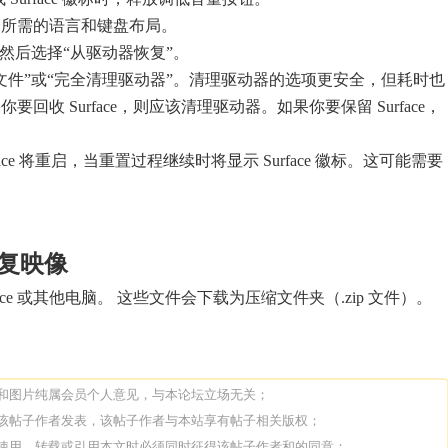
择所需的语言和键盘布局。
，然后选择“从驱动器恢复”。
文件”或“完全清理驱动器”。清理驱动器的选项更安全，但耗时也
回收 Surface，则应该清理驱动器。如果你要保留 Surface，
。
face 将重启，当重置过程继续时将显示 Surface 徽标。这可能需要
 恢复映像
ace 或其他电脑。 这些文件会下载为压缩文件夹（.zip 文件）。
论和图片纯属会员个人意见，与本论坛立场无关；
由该帖子作者发表，该帖子作者与本站享有帖子相关版权；
人使用、转载或引用本文时必须同时征得该帖子作者和的同意；