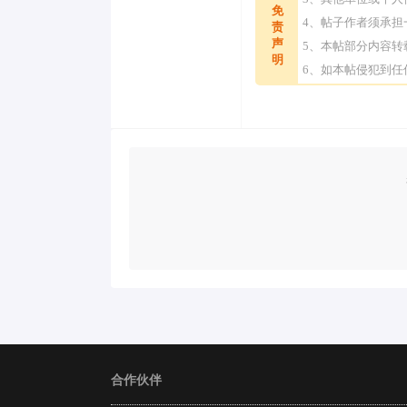
免
4、帖子作者须承
责
声
5、本帖部分内容
明
6、如本帖侵犯到
合作伙伴