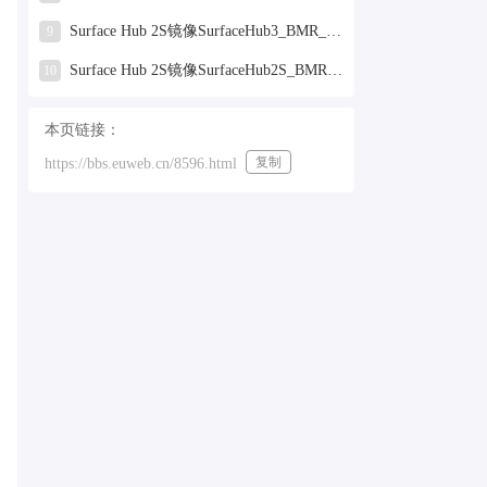
Surface Hub 2S镜像SurfaceHub3_BMR_155000_2025.319.9959381.zip网盘下载
9
Surface Hub 2S镜像SurfaceHub2S_BMR_994020_8.2509.1_gen_teamos_commercial.zip网盘下载
10
本页链接：
复制
https://bbs.euweb.cn/8596.html