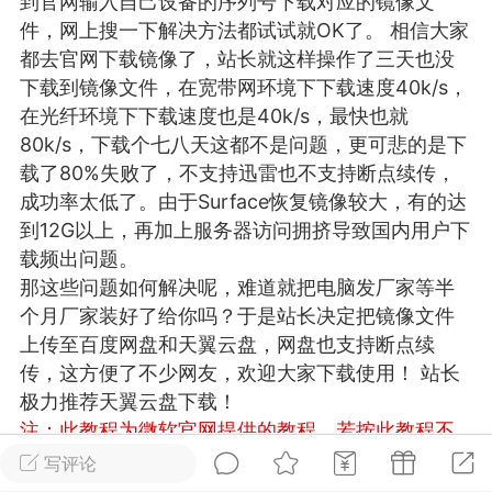
到官网输入自己设备的序列号下载对应的镜像文
游戏
兴趣
美图
件，网上搜一下解决方法都试试就OK了。 相信大家
都去官网下载镜像了，站长就这样操作了三天也没
下载到镜像文件，在宽带网环境下下载速度40k/s，
在光纤环境下下载速度也是40k/s，最快也就
问答
闲谈
官方
80k/s，下载个七八天这都不是问题，更可悲的是下
载了80%失败了，不支持迅雷也不支持断点续传，
成功率太低了。由于Surface恢复镜像较大，有的达
到12G以上，再加上服务器访问拥挤导致国内用户下
任务
排行
历史
载频出问题。
那这些问题如何解决呢，难道就把电脑发厂家等半
艺优网络
个月厂家装好了给你吗？于是站长决定把镜像文件
VIP 7
上传至百度网盘和天翼云盘，网盘也支持断点续
-29 21:24
电脑端
Surface Laptop Go 2
传，这方便了不少网友，欢迎大家下载使用！ 站长
ce Laptop Go 2镜像
极力推荐天翼云盘下载！
eLaptopGo2_BMR_42032_2026.507.11
注：此教程为微软官网提供的教程，若按此教程不
5.zip网盘下载
能完成恢复，可以联系站长付费协助解决，QQ：
写评论
ace Laptop Go 2 i5/8/128 – Windows
3326686660
温馨提示：若链接失效请及时留言反