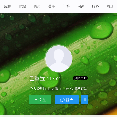
应用
网站
兴趣
美图
问答
闲谈
服务
商店
已重置-11352
Lv 1
风险用户
个人说明：
Ta太懒了，什么都没有写
关注
聊天