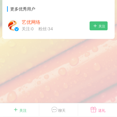
游戏
兴趣
美图
更多优秀用户
艺优网络
关注
关注:
0
粉丝:
34
问答
闲谈
官方
任务
排行
历史
艺优网络
VIP 7
-29 21:24
电脑端
Surface Laptop Go 2
ce Laptop Go 2镜像
eLaptopGo2_BMR_42032_2026.507.11
5.zip网盘下载
关注
聊天
送礼
ace Laptop Go 2 i5/8/128 – Windows