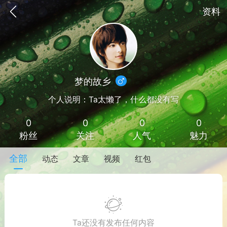
资料
梦的故乡
Lv 1
个人说明：Ta太懒了，什么都没有写
0
0
0
0
粉丝
关注
人气
魅力
全部
动态
文章
视频
红包
手机
系统
网站
Ta还没有发布任何内容