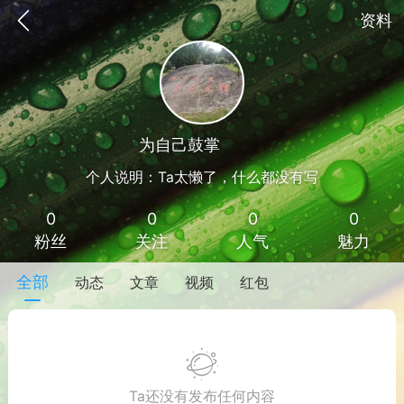
资料
为自己鼓掌
Lv 1
个人说明：Ta太懒了，什么都没有写
0
0
0
0
粉丝
关注
人气
魅力
全部
动态
文章
视频
红包
手机
系统
网站
Ta还没有发布任何内容