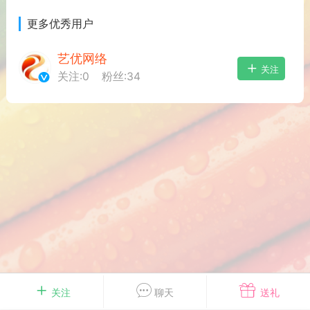
游戏
兴趣
美图
更多优秀用户
艺优网络
关注
关注:
0
粉丝:
34
问答
闲谈
官方
任务
排行
历史
艺优网络
VIP 7
-29 21:24
电脑端
Surface Laptop Go 2
ce Laptop Go 2镜像
eLaptopGo2_BMR_42032_2026.507.11
5.zip网盘下载
关注
聊天
送礼
ace Laptop Go 2 i5/8/128 – Windows