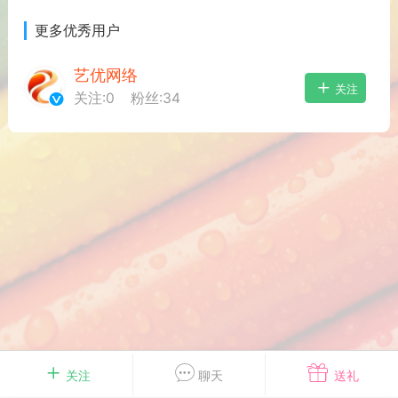
游戏
兴趣
美图
更多优秀用户
艺优网络
关注
关注:
0
粉丝:
34
问答
闲谈
官方
任务
排行
历史
艺优网络
VIP 7
-29 21:24
电脑端
Surface Laptop Go 2
ce Laptop Go 2镜像
eLaptopGo2_BMR_42032_2026.507.11
5.zip网盘下载
关注
聊天
送礼
ace Laptop Go 2 i5/8/128 – Windows