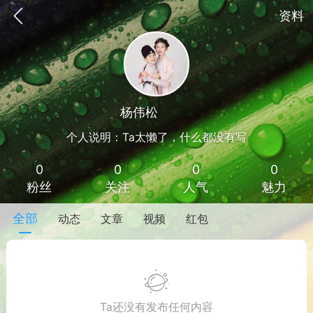
资料
杨伟松
Lv 1
个人说明：Ta太懒了，什么都没有写
0
0
0
0
粉丝
关注
人气
魅力
全部
动态
文章
视频
红包
手机
系统
网站
Ta还没有发布任何内容