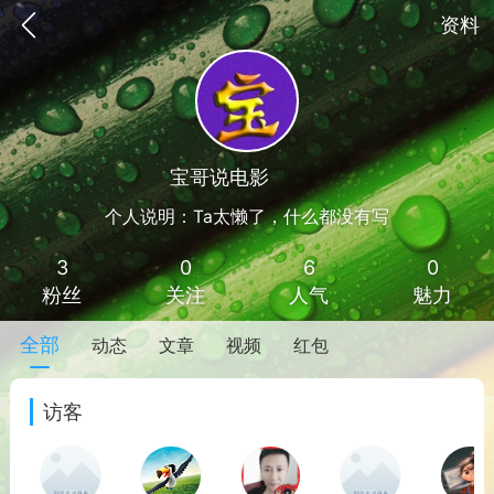
资料
宝哥说电影
Lv 1
个人说明：Ta太懒了，什么都没有写
3
0
6
0
粉丝
关注
人气
魅力
全部
动态
文章
视频
红包
手机
系统
网站
访客