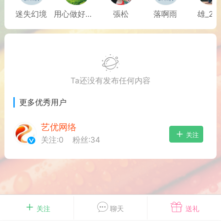
游戏
兴趣
美图
迷失幻境
用心做好—安静的等候
張松
落啊雨
雄_29
问答
闲谈
官方
Ta还没有发布任何内容
更多优秀用户
任务
排行
历史
艺优网络
关注
关注:
0
粉丝:
34
艺优网络
VIP 7
-29 21:24
电脑端
Surface Laptop Go 2
ce Laptop Go 2镜像
eLaptopGo2_BMR_42032_2026.507.11
5.zip网盘下载
关注
聊天
送礼
ace Laptop Go 2 i5/8/128 – Windows