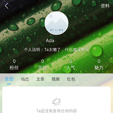
资料
Ada
Lv 1
个人说明：Ta太懒了，什么都没有写
0
0
0
0
粉丝
关注
人气
魅力
全部
动态
文章
视频
红包
手机
系统
网站
Ta还没有发布任何内容