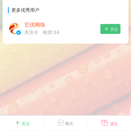
游戏
兴趣
美图
更多优秀用户
艺优网络
关注
关注:
0
粉丝:
34
问答
闲谈
官方
任务
排行
历史
艺优网络
VIP 7
-29 21:24
电脑端
Surface Laptop Go 2
ce Laptop Go 2镜像
eLaptopGo2_BMR_42032_2026.507.11
5.zip网盘下载
关注
聊天
送礼
ace Laptop Go 2 i5/8/128 – Windows