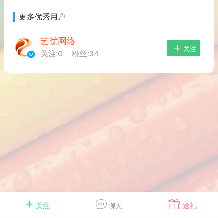
游戏
兴趣
美图
更多优秀用户
艺优网络
关注
关注:
0
粉丝:
34
问答
闲谈
官方
任务
排行
历史
艺优网络
VIP 7
-29 21:24
电脑端
Surface Laptop Go 2
ce Laptop Go 2镜像
eLaptopGo2_BMR_42032_2026.507.11
5.zip网盘下载
关注
聊天
送礼
ace Laptop Go 2 i5/8/128 – Windows