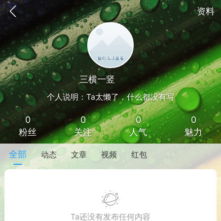
资料
三横一竖
Lv 3
个人说明：Ta太懒了，什么都没有写
0
0
0
0
粉丝
关注
人气
魅力
全部
动态
文章
视频
红包
手机
系统
网站
Ta还没有发布任何内容