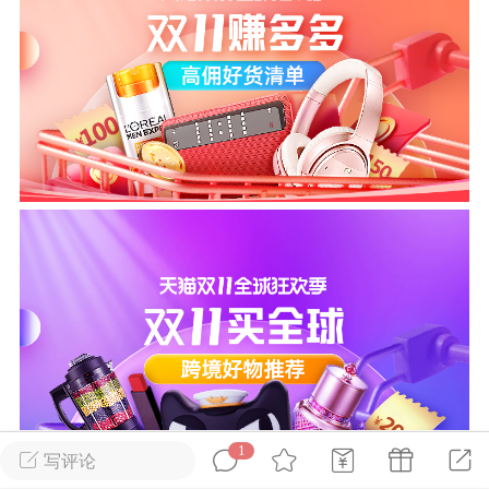
游戏
兴趣
美图
问答
闲谈
官方
任务
排行
历史
艺优网络
VIP 7
-29 21:24
电脑端
Surface Laptop Go 2
ce Laptop Go 2镜像
eLaptopGo2_BMR_42032_2026.507.11
5.zip网盘下载
1
写评论
ace Laptop Go 2 i5/8/128 – Windows