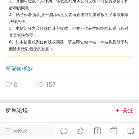
3、其他单位或个人使用、转载或引用本文时必须同时征得该帖子作
游戏
兴趣
美图
者和的同意；
4、帖子作者须承担一切因本文发表而直接或间接导致的民事或刑事
法律责任；
5、本帖部分内容转载自其它媒体，但并不代表本站赞同其观点和对
其真实性负责；
问答
闲谈
官方
6、如本帖侵犯到任何版权问题，请立即告知本站，本站将及时予与
删除并致以最深的歉意；
任务
排行
历史
湖南·长沙
0
157
艺优网络
VIP 7
-29 21:24
电脑端
Surface Laptop Go 2
ce Laptop Go 2镜像
所属论坛
关注
eLaptopGo2_BMR_42032_2026.507.11
5.zip网盘下载
问答
写评论
ace Laptop Go 2 i5/8/128 – Windows
进入论坛