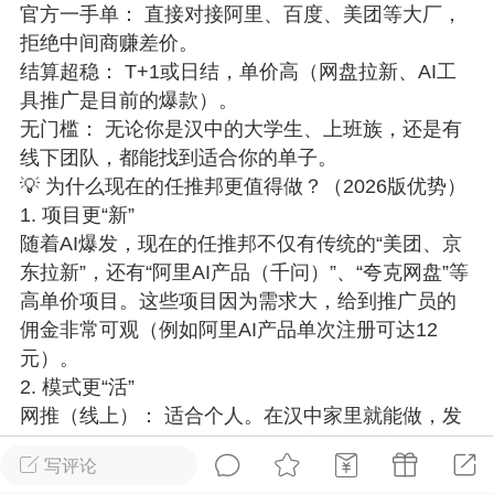
官方一手单： 直接对接阿里、百度、美团等大厂，
游戏
兴趣
美图
拒绝中间商赚差价。
结算超稳： T+1或日结，单价高（网盘拉新、AI工
具推广是目前的爆款）。
无门槛： 无论你是汉中的大学生、上班族，还是有
问答
闲谈
官方
线下团队，都能找到适合你的单子。
💡 为什么现在的任推邦更值得做？（2026版优势）
1. 项目更“新”
任务
排行
历史
随着AI爆发，现在的任推邦不仅有传统的“美团、京
东拉新”，还有“阿里AI产品（千问）”、“夸克网盘”等
高单价项目。这些项目因为需求大，给到推广员的
艺优网络
VIP 7
佣金非常可观（例如阿里AI产品单次注册可达12
-29 21:24
电脑端
Surface Laptop Go 2
元）。
ce Laptop Go 2镜像
2. 模式更“活”
eLaptopGo2_BMR_42032_2026.507.11
网推（线上）： 适合个人。在汉中家里就能做，发
5.zip网盘下载
发朋友圈、微信群、小红书，分享资料包赚佣金。
写评论
地推（线下）： 适合有资源的团队。汉中的高校、
ace Laptop Go 2 i5/8/128 – Windows