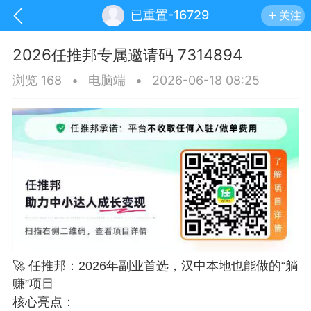
已重置-16729
关注
2026任推邦专属邀请码 7314894
浏览 168
•
电脑端
•
2026-06-18 08:25
手机
系统
网站
🚀 任推邦：2026年副业首选，汉中本地也能做的“躺
赚”项目
核心亮点：