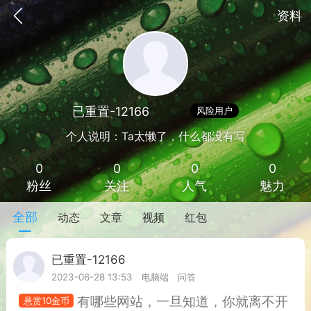
资料
已重置-12166
Lv 1
风险用户
个人说明：Ta太懒了，什么都没有写
0
0
0
0
粉丝
关注
人气
魅力
全部
动态
文章
视频
红包
手机
系统
网站
已重置-12166
Lv 1
2023-06-28 13:53
电脑端
问答
有哪些网站，一旦知道，你就离不开
悬赏10金币