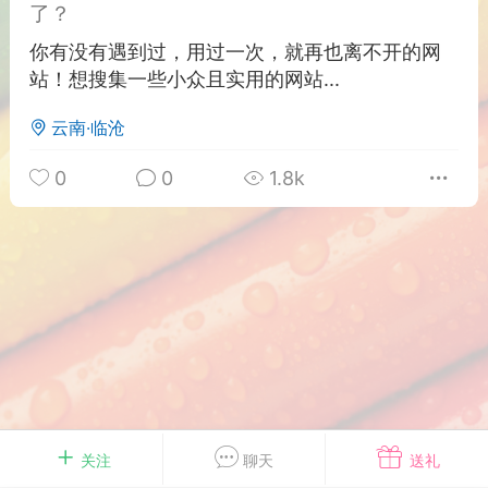
了？
游戏
兴趣
美图
你有没有遇到过，用过一次，就再也离不开的网
站！想搜集一些小众且实用的网站...
云南·临沧
问答
闲谈
官方
0
0
1.8k
任务
排行
历史
艺优网络
VIP 7
-29 21:24
电脑端
Surface Laptop Go 2
ce Laptop Go 2镜像
eLaptopGo2_BMR_42032_2026.507.11
5.zip网盘下载
关注
聊天
送礼
ace Laptop Go 2 i5/8/128 – Windows