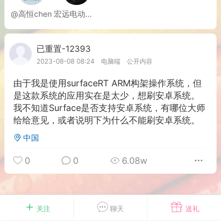
游戏
兴趣
美图
@高恒chen
宏远电动车维修15581
已重置-12393
Lv 1
问答
闲谈
官方
2023-08-08 08:24
电脑端
公开内容
由于我是使用surfaceRT ARM构架操作系统，但
是这款系统的应用实在是太少，想刷安卓系统。
我不知道Surface是否支持安卓系统，有哪位大师
任务
排行
历史
给给意见，或者说明下为什么不能刷安卓系统。
中国
艺优网络
VIP 7
-29 21:24
电脑端
Surface Laptop Go 2
0
0
6.08w
ce Laptop Go 2镜像
eLaptopGo2_BMR_42032_2026.507.11
5.zip网盘下载
关注
聊天
送礼
ace Laptop Go 2 i5/8/128 – Windows