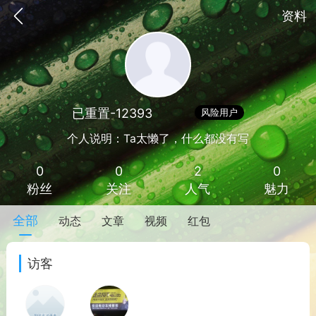
资料
已重置-12393
Lv 1
风险用户
个人说明：Ta太懒了，什么都没有写
0
0
2
0
粉丝
关注
人气
魅力
全部
动态
文章
视频
红包
手机
系统
网站
访客