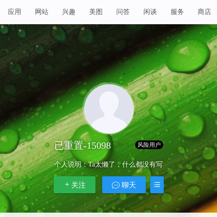
应用
网站
兴趣
美图
问答
闲谈
服务
商店
已重置-15098
Lv 1
风险用户
个人说明：
Ta太懒了，什么都没有写
关注
聊天