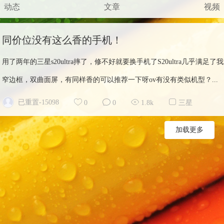
动态
文章
视频
同价位没有这么香的手机！
用了两年的三星s20ultra摔了，修不好就要换手机了S20ultra几乎
窄边框，双曲面屏，有同样香的可以推荐一下呀ov有没有类似机型？...
已重置-15098
0
0
1.8k
三星
加载更多