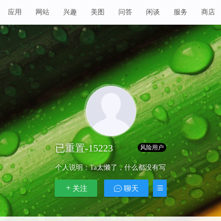
应用
网站
兴趣
美图
问答
闲谈
服务
商店
已重置-15223
Lv 1
风险用户
个人说明：
Ta太懒了，什么都没有写
关注
聊天