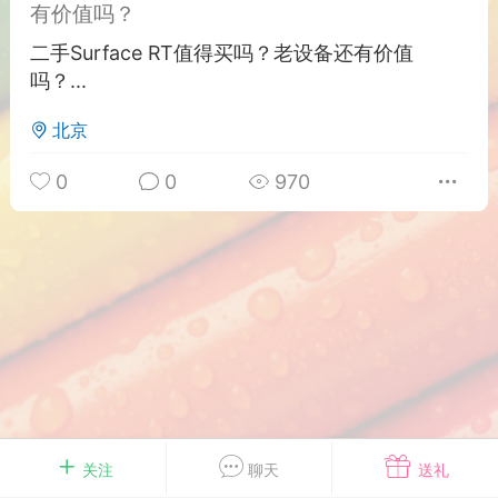
有价值吗？
游戏
兴趣
美图
二手Surface RT值得买吗？老设备还有价值
吗？...
北京
问答
闲谈
官方
0
0
970
任务
排行
历史
艺优网络
VIP 7
-29 21:24
电脑端
Surface Laptop Go 2
ce Laptop Go 2镜像
eLaptopGo2_BMR_42032_2026.507.11
5.zip网盘下载
关注
聊天
送礼
ace Laptop Go 2 i5/8/128 – Windows