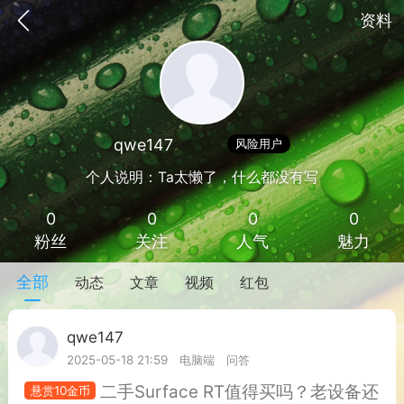
资料
qwe147
Lv 1
风险用户
个人说明：Ta太懒了，什么都没有写
0
0
0
0
粉丝
关注
人气
魅力
全部
动态
文章
视频
红包
手机
系统
网站
qwe147
Lv 1
2025-05-18 21:59
电脑端
问答
二手Surface RT值得买吗？老设备还
悬赏10金币