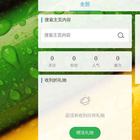
全部
搜索主页内容
0
0
0
0
关注
粉丝
人气
魅力
收到的礼物
还没有收到任何礼物
赠送礼物