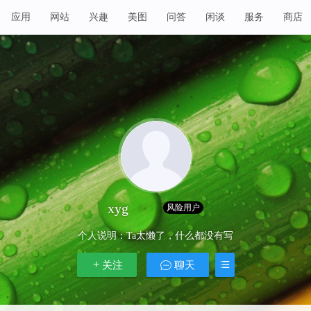
应用
网站
兴趣
美图
问答
闲谈
服务
商店
xyg
Lv 1
风险用户
个人说明：
Ta太懒了，什么都没有写
关注
聊天