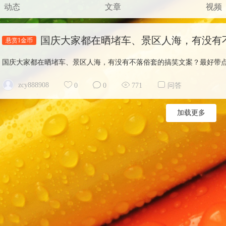
动态
文章
视频
悬赏1金币
国庆大家都在晒堵车、景区人海，有没有不落俗套的搞笑文案？最好带点自
zcy888908
0
0
771
问答
加载更多