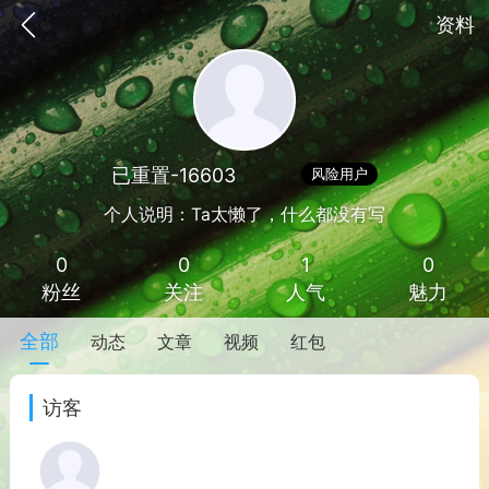
资料
已重置-16603
Lv 1
风险用户
个人说明：Ta太懒了，什么都没有写
0
0
1
0
粉丝
关注
人气
魅力
全部
动态
文章
视频
红包
手机
系统
网站
访客