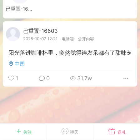
游戏
兴趣
美图
已重置-16607
已重置-16603
Lv 1
问答
闲谈
官方
2025-10-07 12:21
电脑端
公开内容
阳光落进咖啡杯里，突然觉得连发呆都有了甜味☕
中国
任务
排行
历史
1
0
31.7w
艺优网络
VIP 7
-29 21:24
电脑端
Surface Laptop Go 2
ce Laptop Go 2镜像
eLaptopGo2_BMR_42032_2026.507.11
5.zip网盘下载
关注
聊天
送礼
ace Laptop Go 2 i5/8/128 – Windows