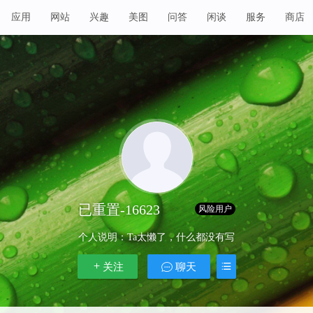
应用
网站
兴趣
美图
问答
闲谈
服务
商店
已重置-16623
Lv 1
风险用户
个人说明：
Ta太懒了，什么都没有写
关注
聊天