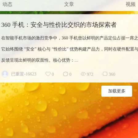
动态
文章
视频
360 手机：安全与性价比交织的市场探索者
在智能手机市场的激烈竞争中，360 手机曾以鲜明的产品定位占据一席
它始终围绕 “安全” 核心与 “性价比” 优势构建产品力，同时在硬件
反馈呈现出鲜明的双面性。核心优势：...
已重置-16623
0
0
972
360
加载更多