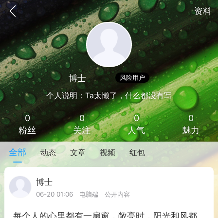
资料
博士
Lv 1
风险用户
个人说明：Ta太懒了，什么都没有写
0
0
0
0
粉丝
关注
人气
魅力
全部
动态
文章
视频
红包
手机
系统
网站
博士
Lv 1
06-20 01:06
电脑端
公开内容
每个人的心里都有一扇窗，敞亮时，阳光和风都