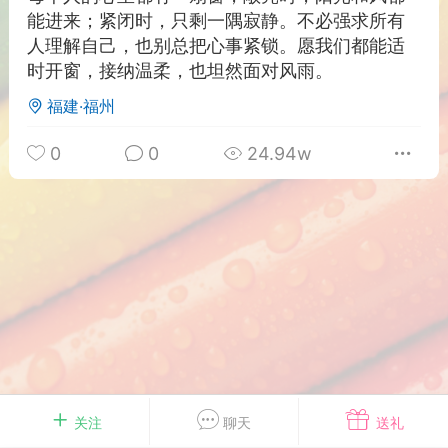
能进来；紧闭时，只剩一隅寂静。不必强求所有
游戏
兴趣
美图
人理解自己，也别总把心事紧锁。愿我们都能适
时开窗，接纳温柔，也坦然面对风雨。
福建·福州
问答
闲谈
官方
0
0
24.94w
任务
排行
历史
艺优网络
VIP 7
-29 21:24
电脑端
Surface Laptop Go 2
ce Laptop Go 2镜像
eLaptopGo2_BMR_42032_2026.507.11
5.zip网盘下载
关注
聊天
送礼
ace Laptop Go 2 i5/8/128 – Windows