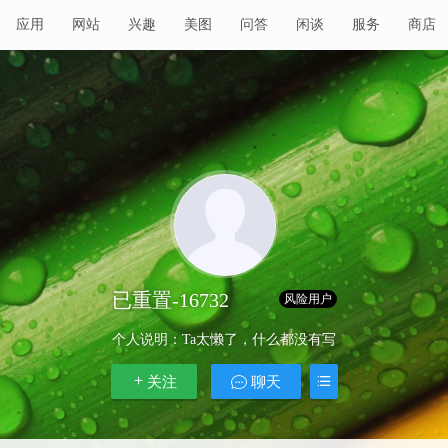
应用
网站
兴趣
美图
问答
闲谈
服务
商店
已重置-16732
Lv 1
风险用户
个人说明：
Ta太懒了，什么都没有写
关注
聊天