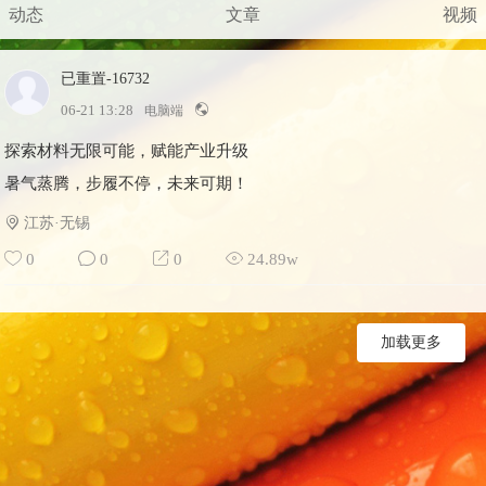
动态
文章
视频
已重置-16732
Lv 1
06-21 13:28
电脑端
探索材料无限可能，赋能产业升级
暑气蒸腾，步履不停，未来可期！
江苏·无锡
0
0
0
24.89w
加载更多