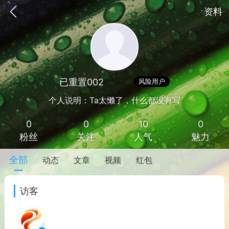
资料
已重置002
Lv 1
风险用户
个人说明：Ta太懒了，什么都没有写
0
0
10
0
粉丝
关注
人气
魅力
全部
动态
文章
视频
红包
手机
系统
网站
访客