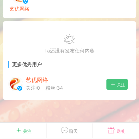
游戏
兴趣
美图
艺优网络
问答
闲谈
官方
Ta还没有发布任何内容
更多优秀用户
任务
排行
历史
艺优网络
关注
关注:
0
粉丝:
34
艺优网络
VIP 7
-29 21:24
电脑端
Surface Laptop Go 2
ce Laptop Go 2镜像
eLaptopGo2_BMR_42032_2026.507.11
5.zip网盘下载
关注
聊天
送礼
ace Laptop Go 2 i5/8/128 – Windows