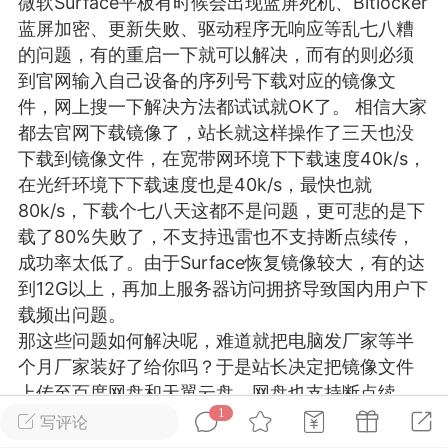
微软Surface平板有时候会出现
蓝屏
死机、Bitlocker
游戏
兴趣
美图
蓝屏加密、更新失败、驱动程序无响应等乱七八糟
的问题，有的重启一下就可以解决，而有的则必须
到官网输入自己设备的序列号下载对应的镜像文
件，网上搜一下解决方法都试试就OK了。 相信大家
问答
闲谈
官方
都去官网下载镜像了，站长就这样操作了三天也没
下载到镜像文件，在宽带网环境下下载速度40k/s，
在光纤环境下下载速度也是40k/s，最快也就
80k/s，下载个七八天这都不是问题，更可悲的是下
任务
排行
历史
载了80%失败了，不支持迅雷也不支持断点续传，
成功率太低了。由于Surface恢复镜像较大，有的达
艺优网络
VIP 7
到12G以上，再加上服务器访问拥挤导致国内用户下
载频出问题。
-29 21:24
电脑端
Surface Laptop Go 2
那这些问题如何解决呢，难道就把电脑发厂家等半
ce Laptop Go 2镜像
个月厂家装好了给你吗？于是站长决定把镜像文件
eLaptopGo2_BMR_42032_2026.507.11
上传至百度网盘和天翼云盘，网盘也支持断点续
5.zip网盘下载
1
传，这方便了不少网友，欢迎大家下载使用！ 站长
写评论
ace Laptop Go 2 i5/8/128 – Windows
极力推荐天翼云盘下载！