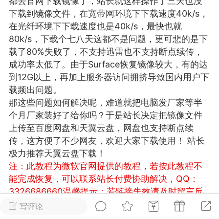
都去官网下载镜像了，站长就这样操作了三天也没
游戏
兴趣
美图
下载到镜像文件，在宽带网环境下下载速度40k/s，
在光纤环境下下载速度也是40k/s，最快也就
80k/s，下载个七八天这都不是问题，更可悲的是下
载了80%失败了，不支持迅雷也不支持断点续传，
问答
闲谈
官方
成功率太低了。由于Surface恢复镜像较大，有的达
到12G以上，再加上服务器访问拥挤导致国内用户下
载频出问题。
那这些问题如何解决呢，难道就把电脑发厂家等半
任务
排行
历史
个月厂家装好了给你吗？于是站长决定把镜像文件
上传至百度网盘和天翼云盘，网盘也支持断点续
艺优网络
传，这方便了不少网友，欢迎大家下载使用！ 站长
VIP 7
极力推荐天翼云盘下载！
-29 21:24
电脑端
Surface Laptop Go 2
注：此教程为微软官网提供的教程，若按此教程不
ce Laptop Go 2镜像
能完成恢复，可以联系站长付费协助解决，QQ：
eLaptopGo2_BMR_42032_2026.507.11
3326686660
温馨提示：若链接失效请及时留言反
5.zip网盘下载
馈，我们会第一时间补上！
写评论
ace Laptop Go 2 i5/8/128 – Windows