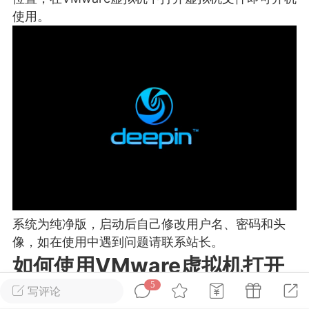
游戏
兴趣
美图
使用。
问答
闲谈
官方
任务
排行
历史
艺优网络
VIP 7
-29 21:24
电脑端
Surface Laptop Go 2
系统为纯净版，启动后自己修改用户名、密码和头
ce Laptop Go 2镜像
像，如在使用中遇到问题请联系站长。
eLaptopGo2_BMR_42032_2026.507.11
如何使用VMware虚拟机打开
5.zip网盘下载
5
如图所示，运行软件左上角【文件】、【打开】、
写评论
ace Laptop Go 2 i5/8/128 – Windows
找到下载并解压好的系统所在目录，选中