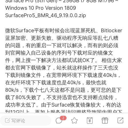
Surface Pro (5th Gen) – 256GB i7 8GB M1796 –
游戏
兴趣
美图
Windows 10 Pro Version 1809
SurfacePro5_BMR_46_9.19.0.0.zip
微软Surface平板有时候会出现
蓝屏
死机、Bitlocker
问答
闲谈
官方
蓝屏加密、更新失败、驱动程序无响应等乱七八糟
的问题，有的重启一下就可以解决，而有的则必须
到官网输入自己设备的序列号下载对应的镜像文
件，网上搜一下解决方法都试试就OK了。 相信大家
任务
排行
历史
都去官网下载镜像了，站长就这样操作了三天也没
下载到镜像文件，在宽带网环境下下载速度40k/s，
艺优网络
VIP 7
在光纤环境下下载速度也是40k/s，最快也就
80k/s，下载个七八天这都不是问题，更可悲的是下
-29 21:24
电脑端
Surface Laptop Go 2
载了80%失败了，不支持迅雷也不支持断点续传，
ce Laptop Go 2镜像
成功率太低了。由于Surface恢复镜像较大，有的达
eLaptopGo2_BMR_42032_2026.507.11
到12G以上，再加上服务器访问拥挤导致国内用户下
5.zip网盘下载
2
载频出问题。
写评论
ace Laptop Go 2 i5/8/128 – Windows
那这些问题如何解决呢，难道就把电脑发厂家等半