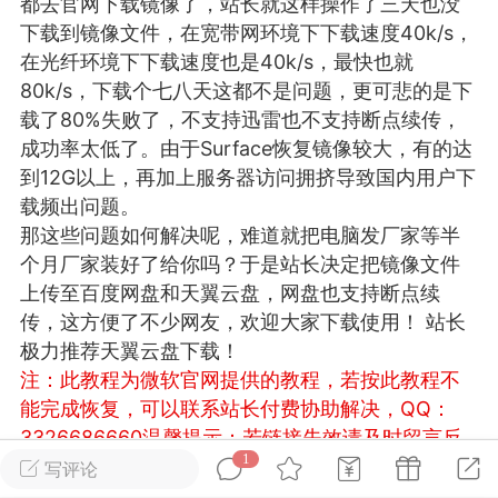
都去官网下载镜像了，站长就这样操作了三天也没
游戏
兴趣
美图
下载到镜像文件，在宽带网环境下下载速度40k/s，
在光纤环境下下载速度也是40k/s，最快也就
80k/s，下载个七八天这都不是问题，更可悲的是下
载了80%失败了，不支持迅雷也不支持断点续传，
问答
闲谈
官方
成功率太低了。由于Surface恢复镜像较大，有的达
到12G以上，再加上服务器访问拥挤导致国内用户下
载频出问题。
那这些问题如何解决呢，难道就把电脑发厂家等半
任务
排行
历史
个月厂家装好了给你吗？于是站长决定把镜像文件
上传至百度网盘和天翼云盘，网盘也支持断点续
艺优网络
VIP 7
传，这方便了不少网友，欢迎大家下载使用！ 站长
-29 21:24
电脑端
Surface Laptop Go 2
极力推荐天翼云盘下载！
注：此教程为微软官网提供的教程，若按此教程不
ce Laptop Go 2镜像
能完成恢复，可以联系站长付费协助解决，QQ：
eLaptopGo2_BMR_42032_2026.507.11
3326686660
温馨提示：若链接失效请及时留言反
5.zip网盘下载
1
馈，我们会第一时间补上！
写评论
ace Laptop Go 2 i5/8/128 – Windows