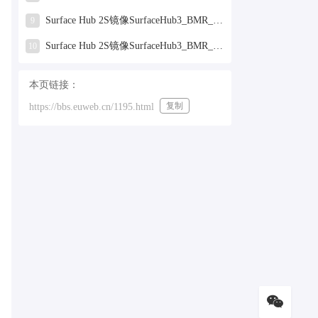
Surface Hub 2S镜像SurfaceHub3_BMR_155000_2025.319.9959381.zip网盘下载
9
Surface Hub 2S镜像SurfaceHub3_BMR_155000_2024.731.9330938.zip网盘下载
10
本页链接：
复制
https://bbs.euweb.cn/1195.html