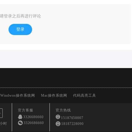
请登录之后再进行评论
登录
Windwos操作系统网
Mac操作系统网
代码高亮工具
官方客服
官方热线
心
3326686660
15187650007
3326686660
4小时
18187228090