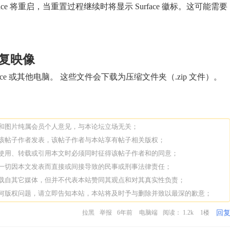
face 将重启，当重置过程继续时将显示 Surface 徽标。这可能需要
 恢复映像
ace 或其他电脑。 这些文件会下载为压缩文件夹（.zip 文件）。
论和图片纯属会员个人意见，与本论坛立场无关；
由该帖子作者发表，该帖子作者与本站享有帖子相关版权；
人使用、转载或引用本文时必须同时征得该帖子作者和的同意；
担一切因本文发表而直接或间接导致的民事或刑事法律责任；
转载自其它媒体，但并不代表本站赞同其观点和对其真实性负责；
任何版权问题，请立即告知本站，本站将及时予与删除并致以最深的歉意；
回
拉黑
举报
6年前
电脑端
阅读： 1.2k
1楼