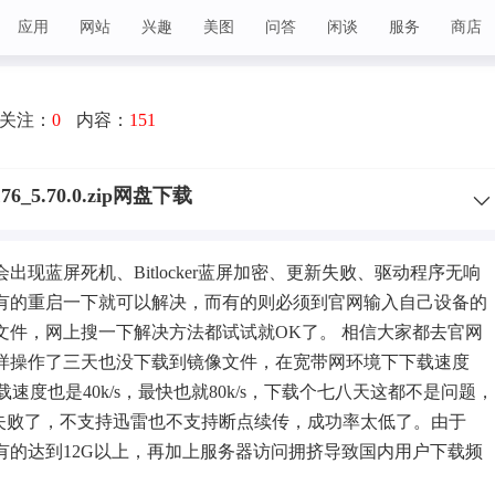
应用
网站
兴趣
美图
问答
闲谈
服务
商店
关注：
0
内容：
151
176_5.70.0.zip网盘下载
候会出现
蓝屏
死机、Bitlocker蓝屏加密、更新失败、驱动程序无响
有的重启一下就可以解决，而有的则必须到官网输入自己设备的
文件，网上搜一下解决方法都试试就OK了。 相信大家都去官网
样操作了三天也没下载到镜像文件，在宽带网环境下下载速度
下载速度也是40k/s，最快也就80k/s，下载个七八天这都不是问题，
%失败了，不支持迅雷也不支持断点续传，成功率太低了。由于
较大，有的达到12G以上，再加上服务器访问拥挤导致国内用户下载频