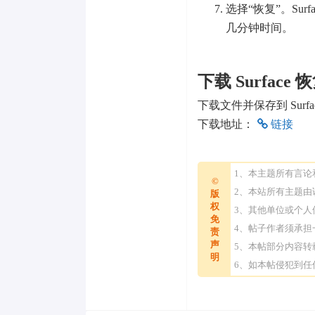
选择“恢复”。Sur
几分钟时间。
下载 Surface
下载文件并保存到 Surf
下载地址：
链接
1、本主题所有言
©
2、本站所有主题
版
权
3、其他单位或个
免
4、帖子作者须承
责
声
5、本帖部分内容
明
6、如本帖侵犯到