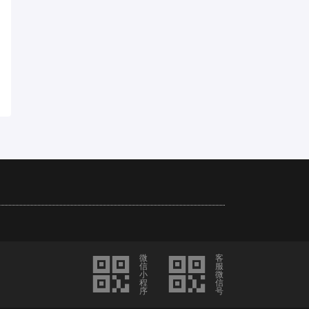
微
客
信
服
小
微
程
信
序
号