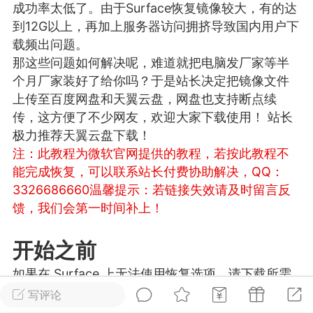
成功率太低了。由于Surface恢复镜像较大，有的达
游戏
兴趣
美图
到12G以上，再加上服务器访问拥挤导致国内用户下
载频出问题。
那这些问题如何解决呢，难道就把电脑发厂家等半
个月厂家装好了给你吗？于是站长决定把镜像文件
问答
闲谈
官方
上传至百度网盘和天翼云盘，网盘也支持断点续
传，这方便了不少网友，欢迎大家下载使用！ 站长
极力推荐天翼云盘下载！
注：此教程为微软官网提供的教程，若按此教程不
任务
排行
历史
能完成恢复，可以联系站长付费协助解决，QQ：
3326686660
温馨提示：若链接失效请及时留言反
艺优网络
VIP 7
馈，我们会第一时间补上！
-29 21:24
电脑端
Surface Laptop Go 2
ce Laptop Go 2镜像
开始之前
eLaptopGo2_BMR_42032_2026.507.11
如果在 Surface 上无法使用恢复选项，请下载所需
5.zip网盘下载
的文件以使 Surface 重新正常工作。
写评论
ace Laptop Go 2 i5/8/128 – Windows