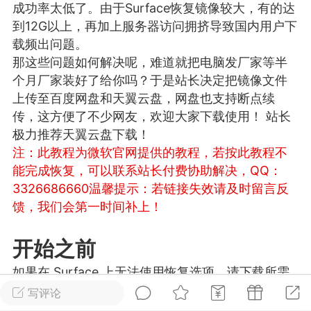
成功率太低了。由于Surface恢复镜像较大，有的达
游戏
兴趣
美图
到12G以上，再加上服务器访问拥挤导致国内用户下
载频出问题。
那这些问题如何解决呢，难道就把电脑发厂家等半
个月厂家装好了给你吗？于是站长决定把镜像文件
问答
闲谈
官方
上传至百度网盘和天翼云盘，网盘也支持断点续
传，这方便了不少网友，欢迎大家下载使用！ 站长
极力推荐天翼云盘下载！
注：此教程为微软官网提供的教程，若按此教程不
任务
排行
历史
能完成恢复，可以联系站长付费协助解决，QQ：
3326686660
温馨提示：若链接失效请及时留言反
艺优网络
VIP 7
馈，我们会第一时间补上！
-29 21:24
电脑端
Surface Laptop Go 2
ce Laptop Go 2镜像
开始之前
eLaptopGo2_BMR_42032_2026.507.11
如果在 Surface 上无法使用恢复选项，请下载所需
5.zip网盘下载
的文件以使 Surface 重新正常工作。
写评论
ace Laptop Go 2 i5/8/128 – Windows