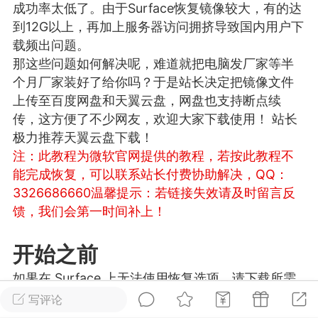
成功率太低了。由于Surface恢复镜像较大，有的达
游戏
兴趣
美图
到12G以上，再加上服务器访问拥挤导致国内用户下
载频出问题。
那这些问题如何解决呢，难道就把电脑发厂家等半
个月厂家装好了给你吗？于是站长决定把镜像文件
问答
闲谈
官方
上传至百度网盘和天翼云盘，网盘也支持断点续
传，这方便了不少网友，欢迎大家下载使用！ 站长
极力推荐天翼云盘下载！
注：此教程为微软官网提供的教程，若按此教程不
任务
排行
历史
能完成恢复，可以联系站长付费协助解决，QQ：
3326686660
温馨提示：若链接失效请及时留言反
艺优网络
VIP 7
馈，我们会第一时间补上！
-29 21:24
电脑端
Surface Laptop Go 2
ce Laptop Go 2镜像
开始之前
eLaptopGo2_BMR_42032_2026.507.11
如果在 Surface 上无法使用恢复选项，请下载所需
5.zip网盘下载
的文件以使 Surface 重新正常工作。
写评论
ace Laptop Go 2 i5/8/128 – Windows