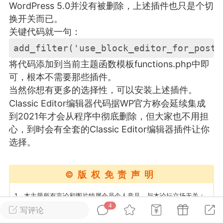
WordPress 5.0并没有被删除，上述插件也只是个切
游戏
兴趣
美图
换开关而已。
关键代码就一句：
问答
闲谈
官方
将代码添加到当前主题函数模板functions.php中即
可，根本不需要那些插件。
当然你想有更多的选择性，可以安装上述插件。
Classic Editor编辑器代码据WP官方称会延续集成
任务
排行
历史
到2021年才会从程序中彻底删除，但大家也不用担
心，到时会有全套的Classic Editor编辑器插件让你
选择。
艺优网络
VIP 7
-29 21:24
电脑端
Surface Laptop Go 2
ce Laptop Go 2镜像
©版权免责声明
eLaptopGo2_BMR_42032_2026.507.11
1、本主题所有言论和图片纯属会员个人意见，与本论坛立场无关；
5.zip网盘下载
4
2、本站所有主题由该帖子作者发表，该帖子作者与本站享有帖子相
写评论
ace Laptop Go 2 i5/8/128 – Windows
关版权；