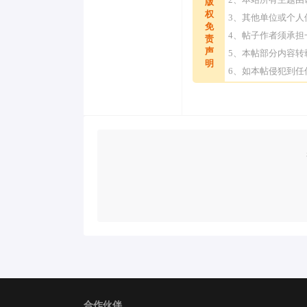
版
权
3、其他单位或个
免
4、帖子作者须承
责
声
5、本帖部分内容
明
6、如本帖侵犯到
合作伙伴