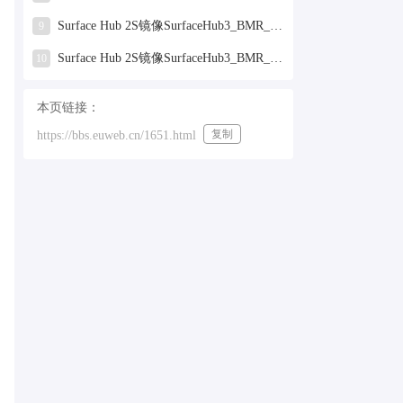
Surface Hub 2S镜像SurfaceHub3_BMR_155000_2025.319.9959381.zip网盘下载
9
Surface Hub 2S镜像SurfaceHub3_BMR_155000_2024.731.9330938.zip网盘下载
10
本页链接：
复制
https://bbs.euweb.cn/1651.html