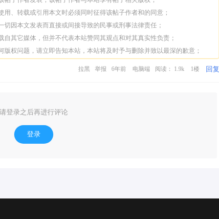
人使用、转载或引用本文时必须同时征得该帖子作者和的同意；
担一切因本文发表而直接或间接导致的民事或刑事法律责任；
转载自其它媒体，但并不代表本站赞同其观点和对其真实性负责；
任何版权问题，请立即告知本站，本站将及时予与删除并致以最深的歉意；
回
拉黑
举报
6年前
电脑端
阅读： 1.9k
1楼
请登录之后再进行评论
登录