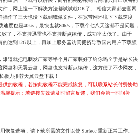
有的重启一下就可以解决，而有的则必须到官网输入自己设备的
文件，网上搜一下解决方法都试试就OK了。 相信大家都去官网
样操作了三天也没下载到镜像文件，在宽带网环境下下载速度
下载速度也是40k/s，最快也就80k/s，下载个七八天这都不是问题，
%失败了，不支持迅雷也不支持断点续传，成功率太低了。由于
较大，有的达到12G以上，再加上服务器访问拥挤导致国内用户下载频
，难道就把电脑发厂家等半个月厂家装好了给你吗？于是站长决
度网盘和天翼云盘，网盘也支持断点续传，这方便了不少网友，
站长极力推荐天翼云盘下载！
提供的教程，若按此教程不能完成恢复，可以联系站长付费协助
0
温馨提示：若链接失效请及时留言反馈，我们会第一时间补
无法使用恢复选项，请下载所需的文件以使 Surface 重新正常工作。