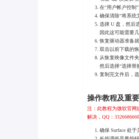
在“用户帐户控制”
确保清除“将系统
选择 U 盘，然
因此这可能需要
恢复驱动器准备就
双击以前下载的恢复
从恢复映像文件夹
然后选择“选择替
复制完文件后，选
操作教程及重
注：此教程为微软官网
解决，QQ：332668666
确保 Surface
长按调低音量按