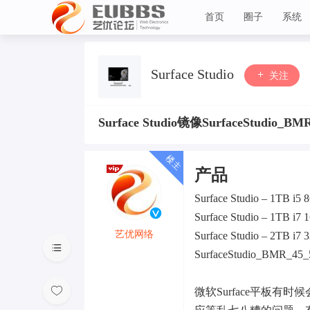
首页
圈子
系统
艺优论坛
Surface Studio
关注
Surface Studio镜像SurfaceStudio_B
产品
Surface Studio – 1TB i5
Surface Studio – 1TB i7
艺优网络
Surface Studio – 2TB i7
SurfaceStudio_BMR_45_5
VIP 7
微软Surface平板有时