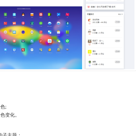
色;
颜色变化。
题的子主题；