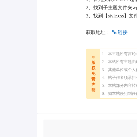
2、找到子主题文件夹wp-cont
3、找到【style.css
获取地址：
链接
1、本主题所有言
©
2、本站所有主题
版
权
3、其他单位或个
免
4、帖子作者须承
责
声
5、本帖部分内容
明
6、如本帖侵犯到