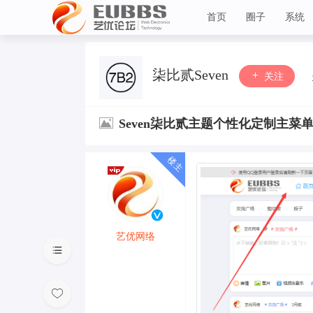
首页
圈子
系统
艺优论坛
柒比贰Seven
关注
Seven柒比贰主题个性化定制主菜
艺优网络
VIP 7