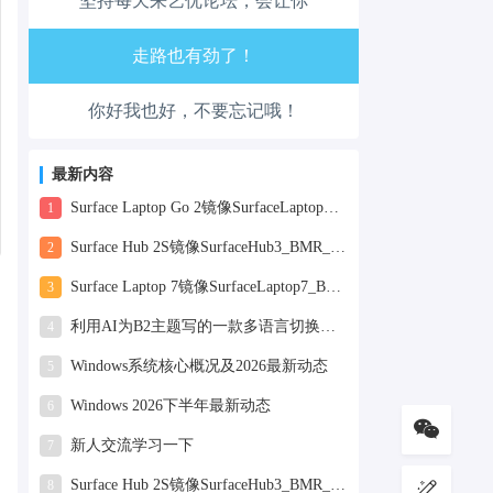
坚持每天来艺优论坛，会让你
心情也舒畅了！
走路也有劲了！
你好我也好，不要忘记哦！
腿也不痛了！
腰也不酸了！
最新内容
Surface Laptop Go 2镜像SurfaceLaptopGo2_BMR_42032_2026.507.11898505.zip网盘下载
1
工作也轻松了！
Surface Hub 2S镜像SurfaceHub3_BMR_155000_2026.420.11870147.zip网盘下载
2
Surface Laptop 7镜像SurfaceLaptop7_BMR_12010_2025.1009.12069254.zip网盘下载
3
利用AI为B2主题写的一款多语言切换插件
4
Windows系统核心概况及2026最新动态
5
Windows 2026下半年最新动态
6
新人交流学习一下
7
Surface Hub 2S镜像SurfaceHub3_BMR_155000_2025.819.11244626.zip网盘下载
8