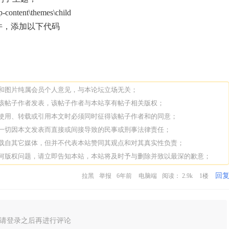
ent\themes\child
】文件，添加以下代码
论和图片纯属会员个人意见，与本论坛立场无关；
由该帖子作者发表，该帖子作者与本站享有帖子相关版权；
人使用、转载或引用本文时必须同时征得该帖子作者和的同意；
担一切因本文发表而直接或间接导致的民事或刑事法律责任；
转载自其它媒体，但并不代表本站赞同其观点和对其真实性负责；
任何版权问题，请立即告知本站，本站将及时予与删除并致以最深的歉意；
回
拉黑
举报
6年前
电脑端
阅读： 2.9k
1楼
请登录之后再进行评论