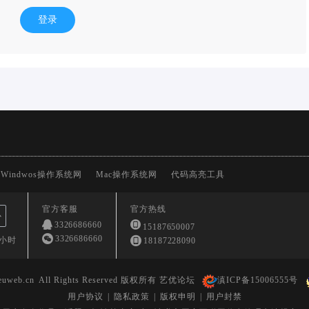
登录
Windwos操作系统网
Mac操作系统网
代码高亮工具
官方客服
官方热线
心
3326686660
15187650007
3326686660
4小时
18187228090
euweb.cn
All Rights Reserved 版权所有 艺优论坛
滇ICP备15006555号
用户协议
|
隐私政策
|
版权申明
|
用户封禁