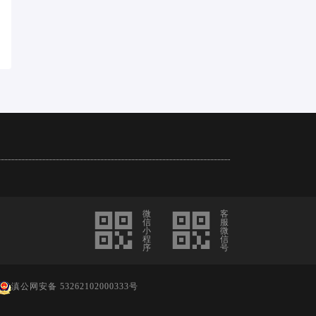
微
客
信
服
小
微
程
信
序
号
滇公网安备 53262102000333号