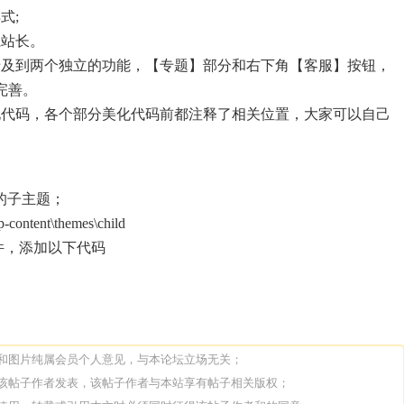
式;
系站长。
涉及到两个独立的功能，【专题】部分和右下角【客服】按钮，
完善。
化代码，各个部分美化代码前都注释了相关位置，大家可以自己
题的子主题；
ent\themes\child
】文件，添加以下代码
论和图片纯属会员个人意见，与本论坛立场无关；
由该帖子作者发表，该帖子作者与本站享有帖子相关版权；