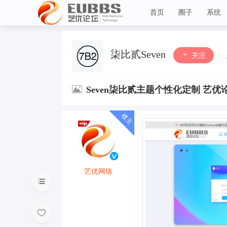
首页
圈子
系统
艺优论坛
柒比贰Seven
关注
Seven柒比贰主题个性化定制 艺优
艺优网络
VIP 7