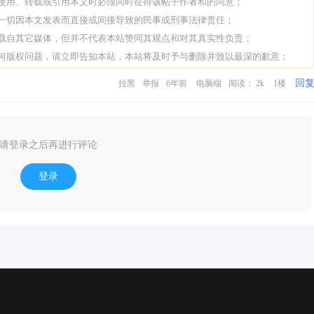
人使用、转载或引用本文时必须同时征得该帖子作者和的同意；
担一切因本文发表而直接或间接导致的民事或刑事法律责任；
转载自其它媒体，但并不代表本站赞同其观点和对其真实性负责；
任何版权问题，请立即告知本站，本站将及时予与删除并致以最深的歉意；
回
拉黑
举报
6年前
电脑端
阅读： 2k
1楼
请登录之后再进行评论
登录