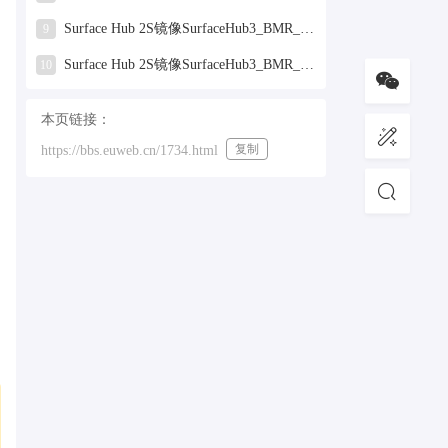
Surface Hub 2S镜像SurfaceHub3_BMR_155000_2025.319.9959381.zip网盘下载
9
Surface Hub 2S镜像SurfaceHub3_BMR_155000_2024.731.9330938.zip网盘下载
10
本页链接：
复制
https://bbs.euweb.cn/1734.html