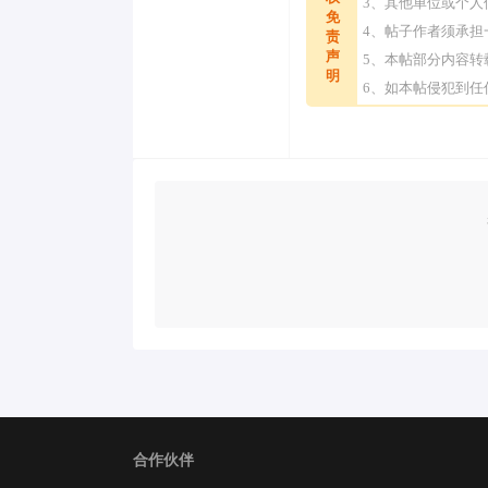
3、其他单位或个
免
4、帖子作者须承
责
声
5、本帖部分内容
明
6、如本帖侵犯到
合作伙伴